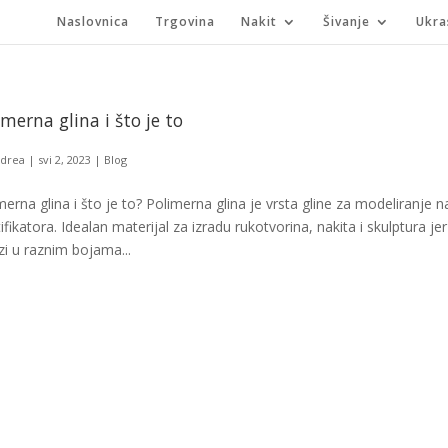
Naslovnica
Trgovina
Nakit
Šivanje
Ukra
imerna glina i što je to
drea
|
svi 2, 2023
|
Blog
merna glina i što je to? Polimerna glina je vrsta gline za modeliranje na
tifikatora. Idealan materijal za izradu rukotvorina, nakita i skulptura j
zi u raznim bojama...