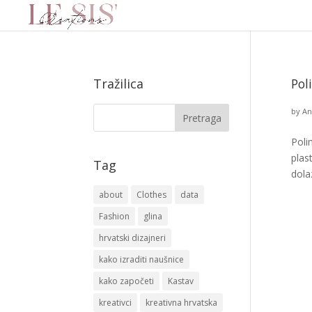
Tražilica
Pol
by
An
Poli
plas
Tag
dola
about
Clothes
data
Fashion
glina
hrvatski dizajneri
kako izraditi naušnice
kako započeti
Kastav
kreativci
kreativna hrvatska