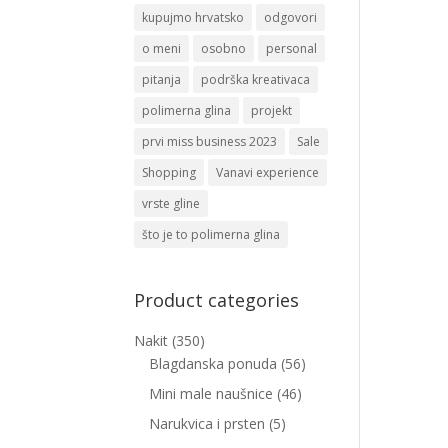
kupujmo hrvatsko
odgovori
o meni
osobno
personal
pitanja
podrška kreativaca
polimerna glina
projekt
prvi miss business 2023
Sale
Shopping
Vanavi experience
vrste gline
što je to polimerna glina
Product categories
Nakit
(350)
Blagdanska ponuda
(56)
Mini male naušnice
(46)
Narukvica i prsten
(5)