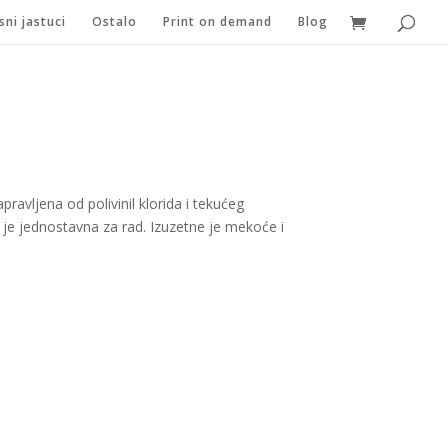
sni jastuci
Ostalo
Print on demand
Blog
pravljena od polivinil klorida i tekućeg
er je jednostavna za rad. Izuzetne je mekoće i