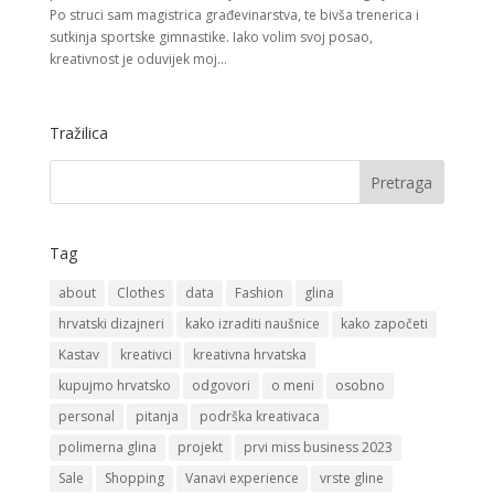
Po struci sam magistrica građevinarstva, te bivša trenerica i
sutkinja sportske gimnastike. Iako volim svoj posao,
kreativnost je oduvijek moj...
Tražilica
Tag
about
Clothes
data
Fashion
glina
hrvatski dizajneri
kako izraditi naušnice
kako započeti
Kastav
kreativci
kreativna hrvatska
kupujmo hrvatsko
odgovori
o meni
osobno
personal
pitanja
podrška kreativaca
polimerna glina
projekt
prvi miss business 2023
Sale
Shopping
Vanavi experience
vrste gline