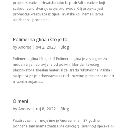
projekt Kreativna Hrvatska kako bi podržali kreativce koji
svakodnevno stvaraju svoje proizvode. Cilj projekta jest
promocija kreativaca iz cijele Hrvatske koji nemaju svoje
izložbeno – prodajne...
Polimerna glina i što je to
by
Andrea
|
svi 2, 2023
|
Blog
Polimerna glina i što je to? Polimerna glina je vrsta gline za
modeliranje napravljena od polivinil klorida i tekućeg
plastifikatora. Idealan materijal za izradu rukotvorina, nakita i
skulptura jer je jednostavna za rad. Izuzetne je mekoće i dolazi
u raznim bojama...
O meni
by
Andrea
|
ruj 8, 2022
|
Blog
Pozdrav svima, moje ime je Andrea. Imam 37 godina i
ponosna sam mama znatiželjne curice(7) i živahnog dječaka(4).