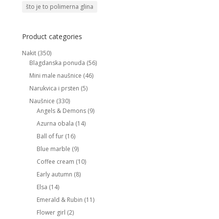
što je to polimerna glina
Product categories
Nakit
(350)
Blagdanska ponuda
(56)
Mini male naušnice
(46)
Narukvica i prsten
(5)
Naušnice
(330)
Angels & Demons
(9)
Azurna obala
(14)
Ball of fur
(16)
Blue marble
(9)
Coffee cream
(10)
Early autumn
(8)
Elsa
(14)
Emerald & Rubin
(11)
Flower girl
(2)