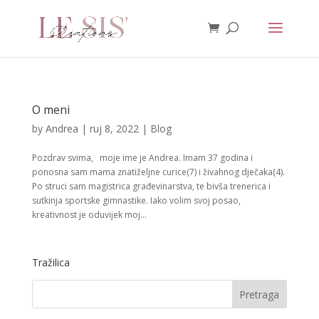
O meni
by
Andrea
|
ruj 8, 2022
|
Blog
Pozdrav svima, moje ime je Andrea. Imam 37 godina i
ponosna sam mama znatiželjne curice(7) i živahnog dječaka(4).
Po struci sam magistrica građevinarstva, te bivša trenerica i
sutkinja sportske gimnastike. Iako volim svoj posao,
kreativnost je oduvijek moj...
Tražilica