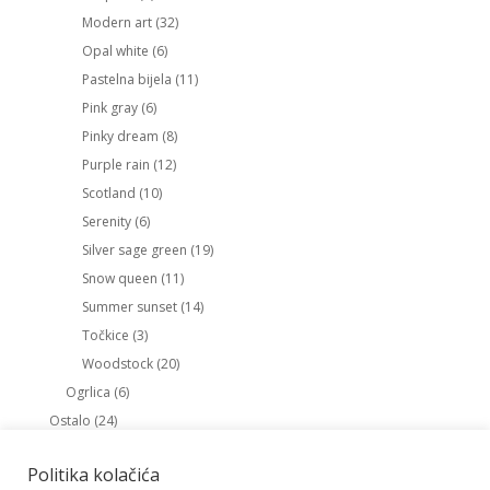
Modern art
(32)
Opal white
(6)
Pastelna bijela
(11)
Pink gray
(6)
Pinky dream
(8)
Purple rain
(12)
Scotland
(10)
Serenity
(6)
Silver sage green
(19)
Snow queen
(11)
Summer sunset
(14)
Točkice
(3)
Woodstock
(20)
Ogrlica
(6)
Ostalo
(24)
Gumice za kosu
(1)
Okvir uspomena
(1)
Politika kolačića