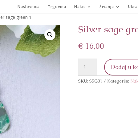
Naslovnica
Trgovina
Nakit
Šivanje
Ukra
ver sage green 1
Silver sage gr
€
16,00
Silver
Dodaj u k
sage
green
SKU:
SSG01
Kategorije:
Nak
1
količina