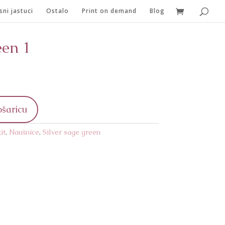
sni jastuci
Ostalo
Print on demand
Blog
een 1
ošaricu
it
,
Naušnice
,
Silver sage green