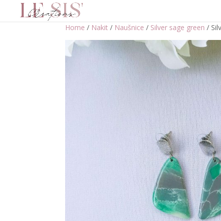
Home
/
Nakit
/
Naušnice
/
Silver sage green
/ Sil