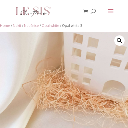
Home
/
Nakit
/
Naušnice
/
Opal white
/ Opal white 3