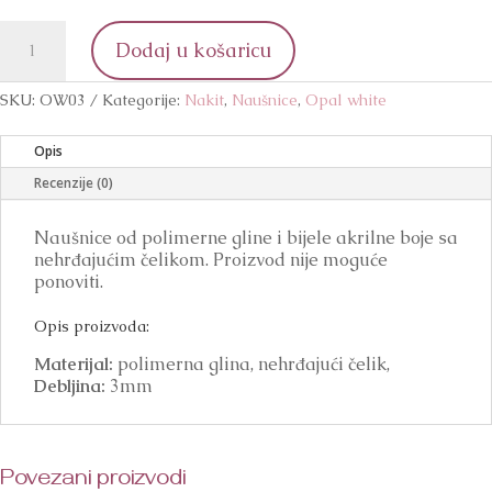
Opal
Dodaj u košaricu
white
3
količina
SKU:
OW03
Kategorije:
Nakit
,
Naušnice
,
Opal white
Opis
Recenzije (0)
Naušnice od polimerne gline i bijele akrilne boje sa
nehrđajućim čelikom. Proizvod nije moguće
ponoviti.
Opis proizvoda:
Materijal:
polimerna glina, nehrđajući čelik,
Debljina:
3mm
Povezani proizvodi