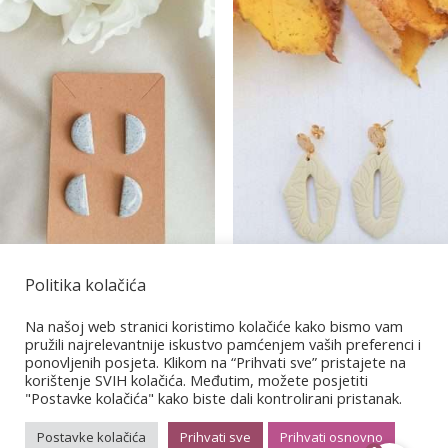
Politika kolačića
Granit 11
Coffee cream 8
Na našoj web stranici koristimo kolačiće kako bismo vam
€
12,00
pružili najrelevantnije iskustvo pamćenjem vaših preferenci i
€
8,00
ponovljenih posjeta. Klikom na “Prihvati sve” pristajete na
korištenje SVIH kolačića. Međutim, možete posjetiti
"Postavke kolačića" kako biste dali kontrolirani pristanak.
Postavke kolačića
Prihvati sve
Prihvati osnovno