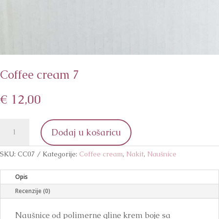
Coffee cream 7
€
12,00
Coffee
Dodaj u košaricu
cream
7
količina
SKU:
CC07
Kategorije:
Coffee cream
,
Nakit
,
Naušnice
Opis
Recenzije (0)
Naušnice od polimerne gline krem boje sa