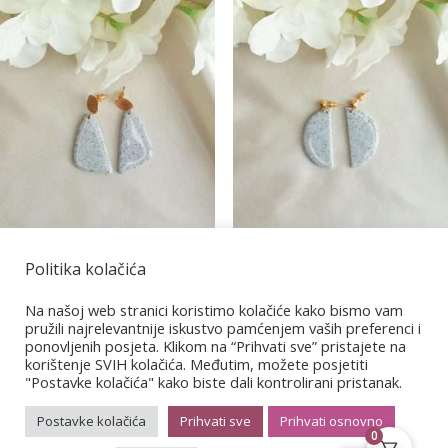
Politika kolačića
Granit 2
Granit 9
Na našoj web stranici koristimo kolačiće kako bismo vam
€
13,00
pružili najrelevantnije iskustvo pamćenjem vaših preferenci i
€
14,00
ponovljenih posjeta. Klikom na “Prihvati sve” pristajete na
korištenje SVIH kolačića. Međutim, možete posjetiti
"Postavke kolačića" kako biste dali kontrolirani pristanak.
Postavke kolačića
Prihvati sve
Prihvati osnovno
0