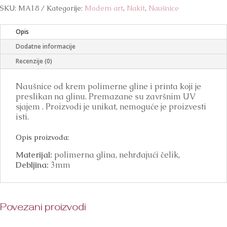
količina
SKU:
MA18
Kategorije:
Modern art
,
Nakit
,
Naušnice
Opis
Dodatne informacije
Recenzije (0)
Naušnice od krem polimerne gline i printa koji je
preslikan na glinu. Premazane su završnim UV
sjajem . Proizvodi je unikat, nemoguće je proizvesti
isti.
Opis proizvoda:
Materijal:
polimerna glina, nehrđajući čelik,
Debljina:
3mm
Povezani proizvodi