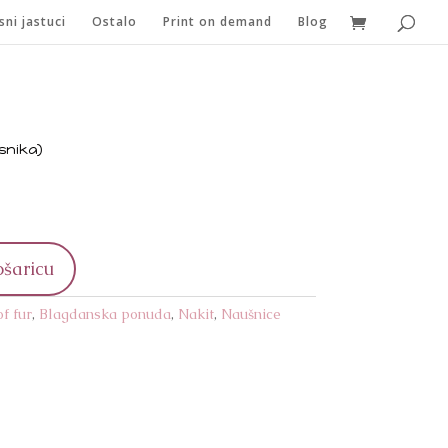
sni jastuci
Ostalo
Print on demand
Blog
snika)
ošaricu
of fur
,
Blagdanska ponuda
,
Nakit
,
Naušnice