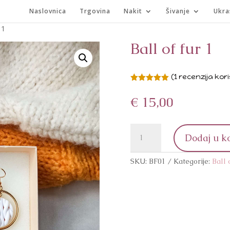
Naslovnica
Trgovina
Nakit
Šivanje
Ukra
 1
Ball of fur 1
(
1
recenzija kori
Korisnička
ocjena:
5.00
€
15,00
od ukupno
5 (
korisnika)
Ball
Dodaj u k
of
fur
SKU:
BF01
Kategorije:
Ball 
1
količina