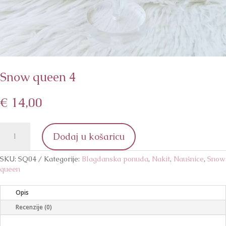
Snow queen 4
€
14,00
Snow
Dodaj u košaricu
queen
4
količina
SKU:
SQ04
Kategorije:
Blagdanska ponuda
,
Nakit
,
Naušnice
,
Snow
queen
Opis
Recenzije (0)