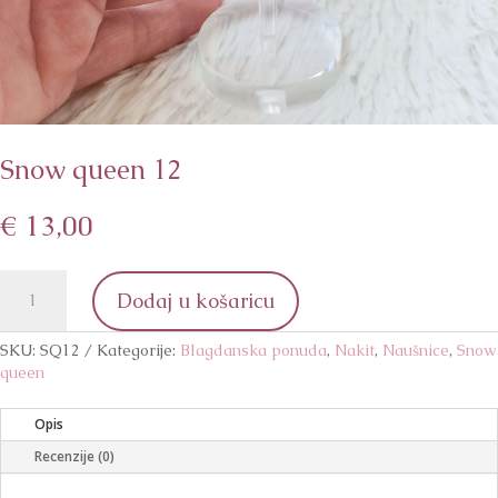
Snow queen 12
€
13,00
Snow
Dodaj u košaricu
queen
12
količina
SKU:
SQ12
Kategorije:
Blagdanska ponuda
,
Nakit
,
Naušnice
,
Snow
queen
Opis
Recenzije (0)