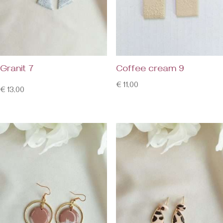
Granit 7
Coffee cream 9
€
11,00
€
13,00