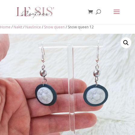
Home
/
Nakit
/
Naušnice
/
Snow queen
/ Snow queen 12