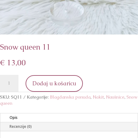
Snow queen 11
€
13,00
Snow
Dodaj u košaricu
queen
11
količina
SKU:
SQ11
Kategorije:
Blagdanska ponuda
,
Nakit
,
Naušnice
,
Snow
queen
Opis
Recenzije (0)