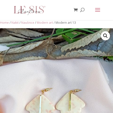
Home
/
Nakit
/
Naušnice
/
Modern art
/ Modern art 13