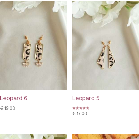
Leopard 6
Leopard 5
€
19,00
Ocjenjeno
€
17,00
5.00
od 5