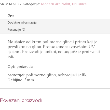
količina
SKU:
MA13
Kategorije:
Modern art
,
Nakit
,
Naušnice
Opis
Dodatne informacije
Recenzije (0)
Naušnice od krem polimerne gline i printa koji je
preslikan na glinu. Premazane su završnim UV
sjajem . Proizvodi je unikat, nemoguće je proizvesti
isti.
Opis proizvoda:
Materijal:
polimerna glina, nehrđajući čelik,
Debljina:
3mm
Povezani proizvodi