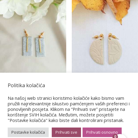
Politika kolačića
Granit 8
Coffee cream 10
Na našoj web stranici koristimo kolačiće kako bismo vam
€
14,00
pružili najrelevantnije iskustvo pamćenjem vaših preferenci i
€
14,00
ponovljenih posjeta. Klikom na “Prihvati sve” pristajete na
korištenje SVIH kolačića. Međutim, možete posjetiti
"Postavke kolačića" kako biste dali kontrolirani pristanak.
Postavke kolačića
Prihvati sve
Prihvati osnovno
0