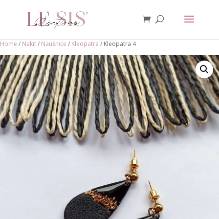
Home
/
Nakit
/
Naušnice
/
Kleopatra
/ Kleopatra 4