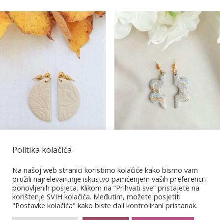
Politika kolačića
Coffee cream 10
Granit 5
Na našoj web stranici koristimo kolačiće kako bismo vam
pružili najrelevantnije iskustvo pamćenjem vaših preferenci i
€
14,00
€
13,00
ponovljenih posjeta. Klikom na “Prihvati sve” pristajete na
korištenje SVIH kolačića. Međutim, možete posjetiti
"Postavke kolačića" kako biste dali kontrolirani pristanak.