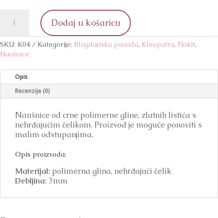
Kleopatra
Dodaj u košaricu
4
količina
SKU:
K04
Kategorije:
Blagdanska ponuda
,
Kleopatra
,
Nakit
,
Naušnice
Opis
Recenzije (0)
Naušnice od crne polimerne gline, zlatnih listića s
nehrđajućim čelikom. Proizvod je moguće ponoviti s
malim odstupanjima.
Opis proizvoda:
Materijal:
polimerna glina, nehrđajući čelik
Debljina:
3mm