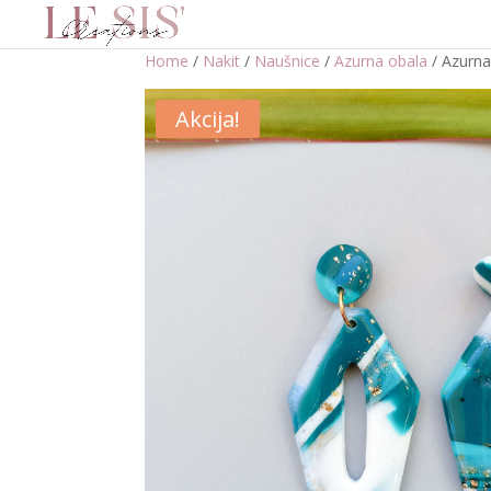
Home
/
Nakit
/
Naušnice
/
Azurna obala
/ Azurna
Akcija!