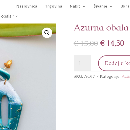
Naslovnica
Trgovina
Nakit
Šivanje
Ukra
 obala 17
Azurna obala
Izvorna
T
€
15,00
€
14,50
cijena
c
bila
je
Azurna
je:
€
Dodaj u k
obala
€ 15,00.
17
SKU:
AO17
Kategorije:
Azu
količina