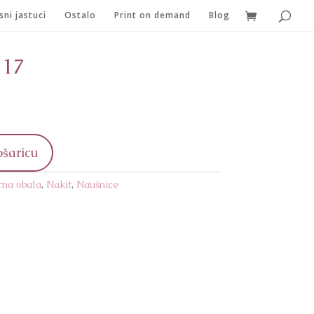
sni jastuci
Ostalo
Print on demand
Blog
 17
renutna
ijena
:
 14,50.
ošaricu
rna obala
,
Nakit
,
Naušnice