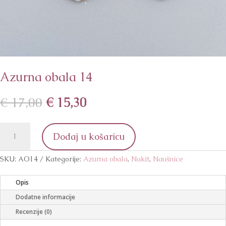
Azurna obala 14
Izvorna
Trenutna
€
17,00
€
15,30
cijena
cijena
bila
je:
Azurna
je:
€ 15,30.
Dodaj u košaricu
obala
€ 17,00.
14
količina
SKU:
AO14
Kategorije:
Azurna obala
,
Nakit
,
Naušnice
Opis
Dodatne informacije
Recenzije (0)