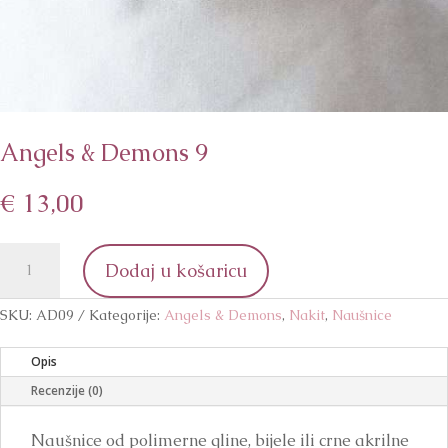
Angels & Demons 9
€
13,00
Angels
Dodaj u košaricu
&
Demons
9
SKU:
AD09
Kategorije:
Angels & Demons
,
Nakit
,
Naušnice
količina
Opis
Recenzije (0)
Naušnice od polimerne gline, bijele ili crne akrilne