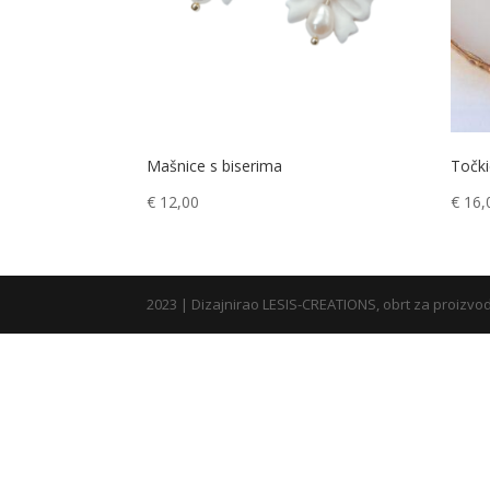
Mašnice s biserima
Točki
€
12,00
€
16,
2023 | Dizajnirao LESIS-CREATIONS, obrt za proizvodn