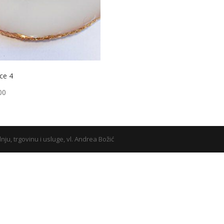
ce 4
00
ju, trgovinu i usluge, vl. Andrea Božić