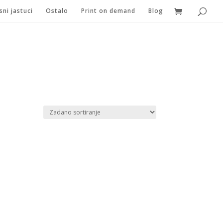
sni jastuci
Ostalo
Print on demand
Blog