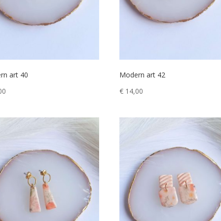
rn art 40
Modern art 42
00
€
14,00