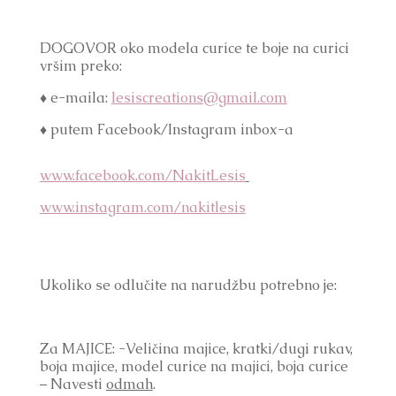
DOGOVOR oko modela curice te boje na curici 
vršim preko:
♦ e-maila: 
lesiscreations@gmail.com
♦ putem Facebook/Instagram inbox-a
www.facebook.com/NakitLesis
www.instagram.com/nakitlesis
Ukoliko se odlučite na narudžbu potrebno je:
Za MAJICE: -Veličina majice, kratki/dugi rukav, 
boja majice, model curice na majici, boja curice 
– 
Navesti 
odmah
.