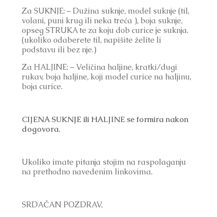
Za SUKNJE: – Dužina suknje, model suknje (til, 
volani, puni krug ili neka treća ), boja suknje, 
opseg STRUKA te za koju dob curice je suknja. 
(ukoliko odaberete til, napišite želite li 
podstavu ili bez nje.)
Za HALJINE: – 
Veličina haljine, kratki/dugi 
rukav, boja haljine, koji model curice na haljinu, 
boja curice.
CIJENA SUKNJE ili HALJINE se formira nakon 
dogovora.
Ukoliko imate pitanja stojim na raspolaganju 
na prethodno navedenim linkovima.
SRDAČAN 
POZDRAV,